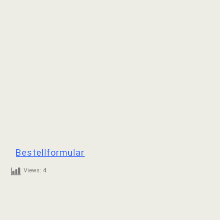
WK-01
Bilddateien können hier nur in reduzierter Größe dargestellt werden.
Falls Interesse an einzelnen Bildern in Originalgröße besteht, bitte per
Bestellformular
anfordern.
Views:
4