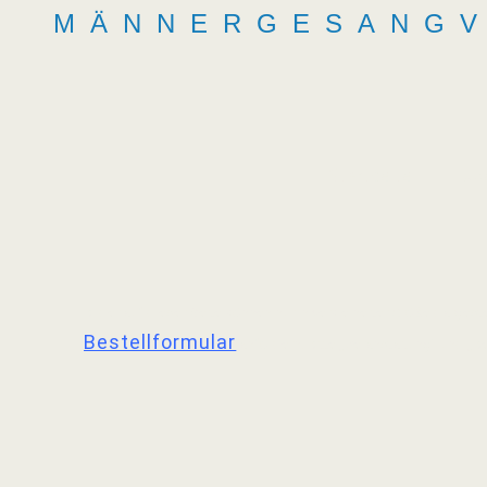
MÄNNERGESANGV
Startseite
üb
Bilder auf dieser Seite können nur in verkleinerter Größe dargest
Bestellformular
anfordern. Bitte „Veranstaltung“ und