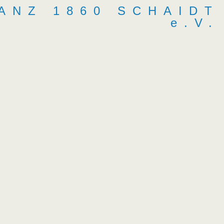
ANZ 1860 SCHAIDT
e.V.
seiten
Kontakt
 können Vereinsmitglieder dieses über unser