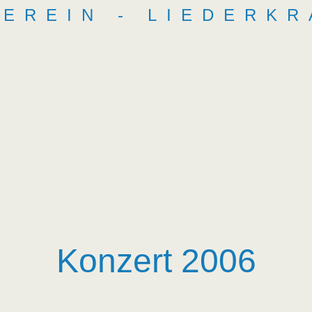
EREIN - LIEDERKR
er uns
Bildergalerie
Mitglied werden
Partner
ellt werden. Sollten Sie Interesse an einem Bild in original Dateigröße haben,
 „Bezeichnung/Nummer“ angeben.
Konzert 2006